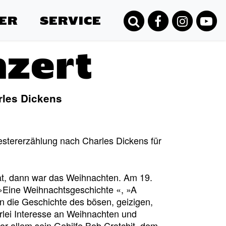
ER
SERVICE
zert
rles Dickens
estererzählung nach Charles Dickens für
at, dann war das Weihnachten. Am 19.
Eine Weihnachtsgeschichte «, »A
in die Geschichte des bösen, geizigen,
rlei Interesse an Weihnachten und
 allem sein Gehilfe Bob Cratchit, dem