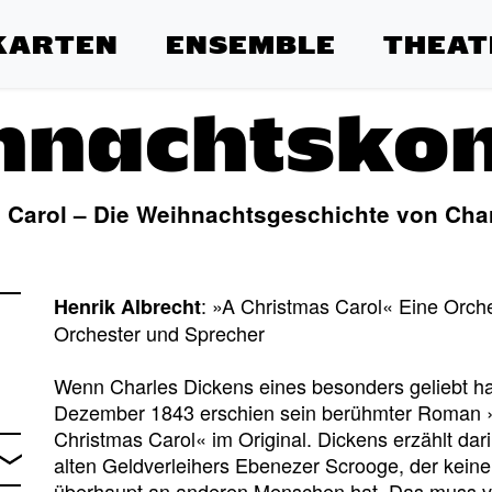
KARTEN
ENSEMBLE
THEAT
hnachtskon
 Carol – Die Weihnachtsgeschichte von Cha
: »A Christmas Carol« Eine Orch
Henrik Albrecht
Orchester und Sprecher
Wenn Charles Dickens eines besonders geliebt h
Dezember 1843 erschien sein berühmter Roman »
Christmas Carol« im Original. Dickens erzählt dar
alten Geldverleihers Ebenezer Scrooge, der keine
überhaupt an anderen Menschen hat. Das muss vor