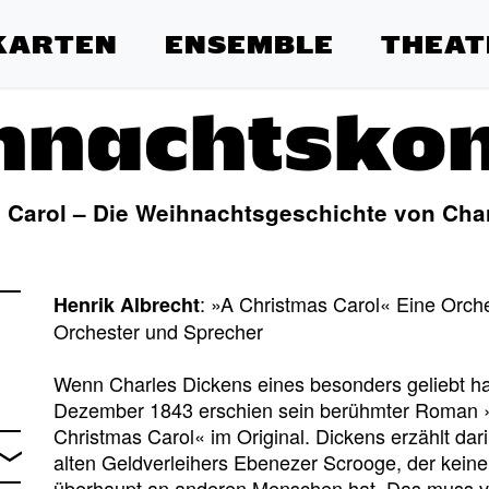
KARTEN
ENSEMBLE
THEAT
hnachtskon
 Carol – Die Weihnachtsgeschichte von Cha
: »A Christmas Carol« Eine Orch
Henrik Albrecht
Orchester und Sprecher
Wenn Charles Dickens eines besonders geliebt h
Dezember 1843 erschien sein berühmter Roman »
Christmas Carol« im Original. Dickens erzählt dar
alten Geldverleihers Ebenezer Scrooge, der keine
überhaupt an anderen Menschen hat. Das muss vor