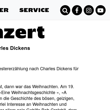
ER
SERVICE
zert
rles Dickens
estererzählung nach Charles Dickens für
at, dann war das Weihnachten. Am 19.
Eine Weihnachtsgeschichte «, »A
in die Geschichte des bösen, geizigen,
rlei Interesse an Weihnachten und
 allem sein Gehilfe Bob Cratchit, dem