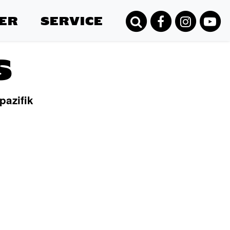
ER
SERVICE
s
pazifik