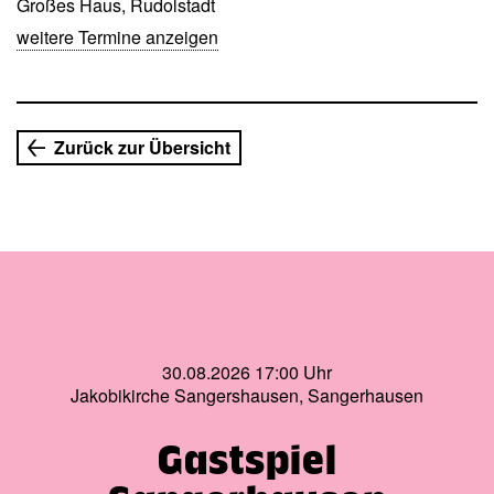
130 Jahre später hat kein deutscher Roman einen so
Großes Haus, Rudolstadt
festen Platz im europäischen Lektürekanon gefunden.
weitere Termine anzeigen
Zurück zur Übersicht
30.08.2026 17:00 Uhr
Jakobikirche Sangershausen, Sangerhausen
Gastspiel