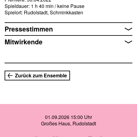
wieder auf die Bühne zurück. Die Welt drehte sich weiter.
Spieldauer: 1 h 40 min / keine Pause
Doch an diesem Abend wird sie durch seine Lieder wieder
Spielort: Rudolstadt, Schminkkasten
für ein paar kurze Momente innehalten …
Pressestimmen
Dieser Liederabend zeichnet ein sehr persönliches Portrait
des viel zu früh verstorbenen Künstlers Holger Biege
Mitwirkende
(1952-2018). Zugleich erzählt er von der großen Liebe zu
seiner Frau Cordelia.
Zurück zum Ensemble
01.09.2026 15:00 Uhr
Großes Haus, Rudolstadt