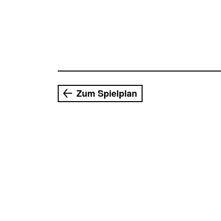
Zum Spielplan
04.09.2026 19:30 Uhr
Schlosskapelle, Saalfeld
1.