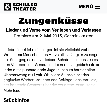
MENÜ
Zungenküsse
Lieder und Verse vom Verlieben und Verlassen
Premiere am 2. Mai 2015, Schminkkasten
»LiebeLiebeLiebelei, morgen ist sie vielleicht vorbei.«
Wenn dem Menschen das Herz voll ist, fängt er zu singen
an. So erging es den verliebten Schäfern, so passiert es
den Vertretern der Generation Internet – angeblich dilettiert
jeder dritte pubertierende Jugendliche im hormonellen
Überschwang mit Lyrik. Oft ist der Anlass nicht das
geglückte Werben, sondern das Beklagen des Verlusts,
der bohrende Schmerz über die verlorene, enttäuschte,
missglückte Liebe. Herz hat Zahnschmerz. Ein Abend, der
Mehr lesen
sich den hohen Gefühlen und niederen Trieben widmet,
Stückinfos
kann auf Klassiker wie Goethe, Heine, Wedekind und
Brecht nicht verzichten. Aber auch moderne Minnesänger,