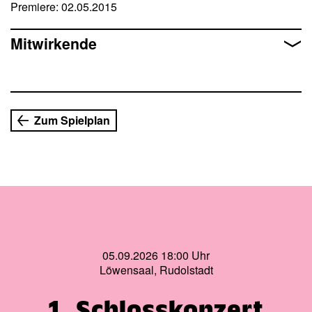
Premiere: 02.05.2015
wie Boris Vian, Herman van Veen oder HansEckardt
Wenzel, gehören dazu. Und eine satte Portion Kitsch
natürlich, wo sich Herz auf Schmerz reimt und CyberSex
Mitwirkende
auf ÖdipusKomplex.
Zum Spielplan
05.09.2026 18:00 Uhr
Löwensaal, Rudolstadt
1. Schlosskonzert