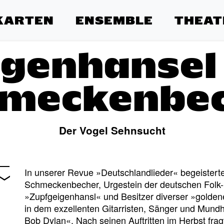
KARTEN
ENSEMBLE
THEAT
igenhansel 
meckenbe
Der Vogel Sehnsucht
In unserer Revue »Deutschlandlieder« begeisterte
Schmeckenbecher, Urgestein der deutschen Folk-
»Zupfgeigenhansl« und Besitzer diverser »goldener
in dem exzellenten Gitarristen, Sänger und Mund
Bob Dylan«. Nach seinen Auftritten im Herbst fra