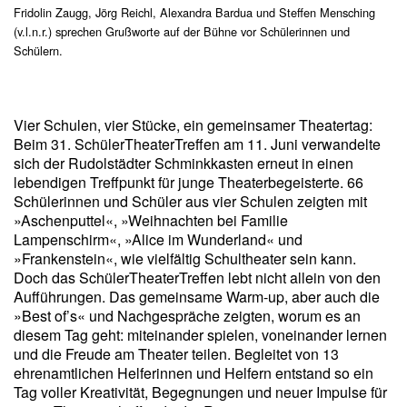
Fridolin Zaugg, Jörg Reichl, Alexandra Bardua und Steffen Mensching
(v.l.n.r.) sprechen Grußworte auf der Bühne vor Schülerinnen und
Schülern.
Vier Schulen, vier Stücke, ein gemeinsamer Theatertag:
Beim 31. SchülerTheaterTreffen am 11. Juni verwandelte
sich der Rudolstädter Schminkkasten erneut in einen
lebendigen Treffpunkt für junge Theaterbegeisterte. 66
Schülerinnen und Schüler aus vier Schulen zeigten mit
»Aschenputtel«, »Weihnachten bei Familie
Lampenschirm«, »Alice im Wunderland« und
»Frankenstein«, wie vielfältig Schultheater sein kann.
Doch das SchülerTheaterTreffen lebt nicht allein von den
Aufführungen. Das gemeinsame Warm-up, aber auch die
»Best of’s« und Nachgespräche zeigten, worum es an
diesem Tag geht: miteinander spielen, voneinander lernen
und die Freude am Theater teilen. Begleitet von 13
ehrenamtlichen Helferinnen und Helfern entstand so ein
Tag voller Kreativität, Begegnungen und neuer Impulse für