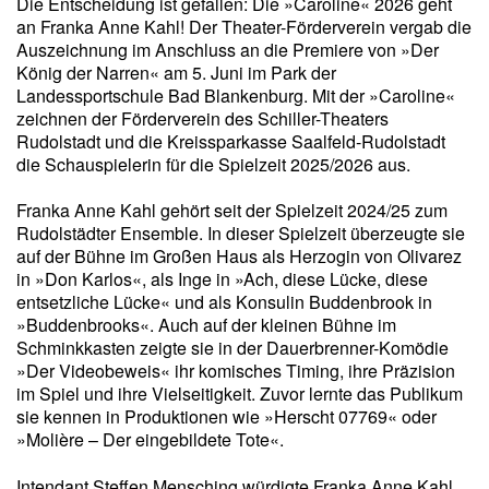
Die Entscheidung ist gefallen: Die »Caroline« 2026 geht
an Franka Anne Kahl! Der Theater-Förderverein vergab die
Auszeichnung im Anschluss an die Premiere von »Der
König der Narren« am 5. Juni im Park der
Landessportschule Bad Blankenburg. Mit der »Caroline«
zeichnen der Förderverein des Schiller-Theaters
Rudolstadt und die Kreissparkasse Saalfeld-Rudolstadt
die Schauspielerin für die Spielzeit 2025/2026 aus.
Franka Anne Kahl gehört seit der Spielzeit 2024/25 zum
Rudolstädter Ensemble. In dieser Spielzeit überzeugte sie
auf der Bühne im Großen Haus als Herzogin von Olivarez
in »Don Karlos«, als Inge in »Ach, diese Lücke, diese
entsetzliche Lücke« und als Konsulin Buddenbrook in
»Buddenbrooks«. Auch auf der kleinen Bühne im
Schminkkasten zeigte sie in der Dauerbrenner-Komödie
»Der Videobeweis« ihr komisches Timing, ihre Präzision
im Spiel und ihre Vielseitigkeit. Zuvor lernte das Publikum
sie kennen in Produktionen wie »Herscht 07769« oder
»Molière – Der eingebildete Tote«.
Intendant Steffen Mensching würdigte Franka Anne Kahl