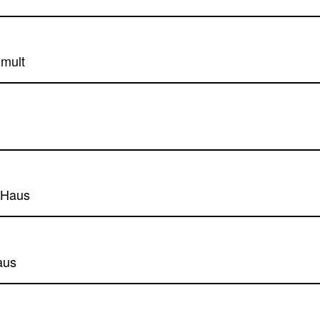
umult
 Haus
aus