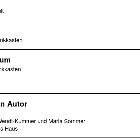
lt
inkkasten
aum
nkkasten
n Autor
e Wendt-Kummer und Maria Sommer
es Haus