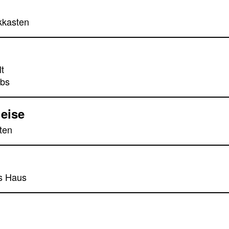
kkasten
t
ubs
leise
ten
s Haus