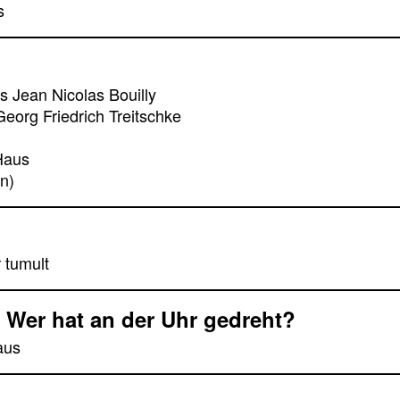
s
s Jean Nicolas Bouilly
eorg Friedrich Treitschke
Haus
n)
 tumult
Wer hat an der Uhr gedreht?
aus