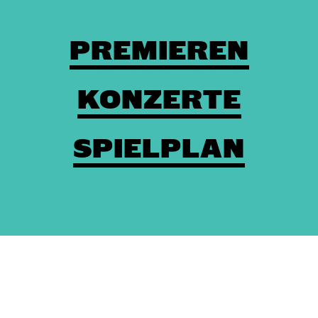
PREMIEREN
KONZERTE
SPIELPLAN
Theaterkasse: (03672) 4501000
/
Karten
/
Kontakt
/
Impressum
/
Datenschutz
/
Erklärung zur Barrierefreiheit
/
AGBs
/
Intern