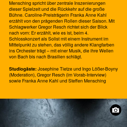
Mensching spricht über zentrale Inszenierungen
dieser Spielzeit und die Rückkehr auf die große
Bühne. Caroline-Preisträgerin Franka Anne Kahl
erzählt von den prägenden Rollen dieser Saison. Mit
Schlagwerker Gregor Resch richtet sich der Blick
nach vorn: Er erzählt, wie es ist, beim 4.
Schlosskonzert als Solist mit einem Instrument im
Mittelpunkt zu stehen, das völlig andere Klangfarben
ins Orchester trägt – mit einer Musik, die ihre Wellen
von Bach bis nach Brasilien schlägt.
Studiogäste:
Josephine Tietze und Ingo Lößer-Boyny
(Moderation), Gregor Resch (im Vorab-Interview)
sowie Franka Anne Kahl und Steffen Mensching