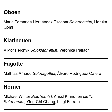
Oboen
Maria Fernanda Hernández Escobar
Solooboistin,
Haruka
Gomi
Klarinetten
Viktor Perchyk
Soloklarinettist,
Veronika Pallach
Fagotte
Mathias Arnaud
Solofagottist
,
Álvaro Rodríguez Calero
Hörner
Michael Winter
Solohornist,
Anssi Kinnunen
stellv.
Solohornist,
Ying-Chi Chang
, Luigi Ferrara