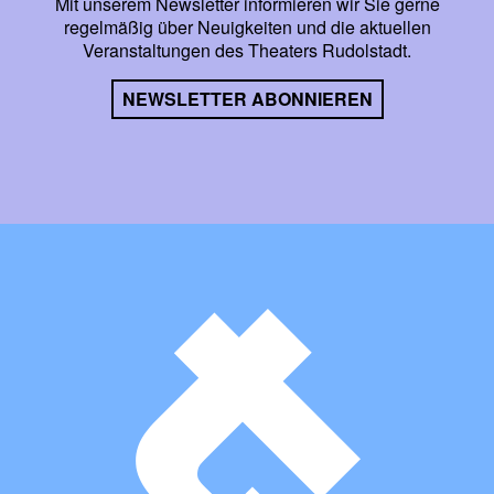
Mit unserem Newsletter informieren wir Sie gerne
durch Goethe von Weimar aus geleitet wurde, begleitete
regelmäßig über Neuigkeiten und die aktuellen
die Hofkapelle von Anfang an sämtliche
Veranstaltungen des Theaters Rudolstadt.
Opernaufführungen. Viele Opern kamen hier bereits kurz
nach ihrer Uraufführung auf die Bühne, darunter Webers
NEWSLETTER ABONNIEREN
»Freischütz«, Aubers »Stumme von Portici« und Wagners
»Tannhäuser«. Richard Wagner gastierte sogar selbst 1834
als junger Musikdirektor der Bethmannschen Operntruppe
sechs Wochen lang in Rudolstadt. Berühmte Gäste in den
Rudolstädter Konzerten waren u. a. 1829 Niccolò Paganini
und 1844 Franz Liszt.
1919 erhielten Theater und Orchester den Status einer
Landesbühne bzw. Landeskapelle. In der Zeit zwischen
den beiden Weltkriegen wirkten mit Otto Hartung, Ernst
Wollong (dem Initiator der legendären »Historischen
Musikfeste« in den 20er und 30er Jahren) und Hans
Swarowski bedeutende Dirigenten als musikalische Leiter
der Landeskapelle in Rudolstadt.
Die Thüringer Symphoniker Saalfeld-Rudolstadt in ihrer
heutigen Gestalt entstanden schließlich 1992 durch Fusion