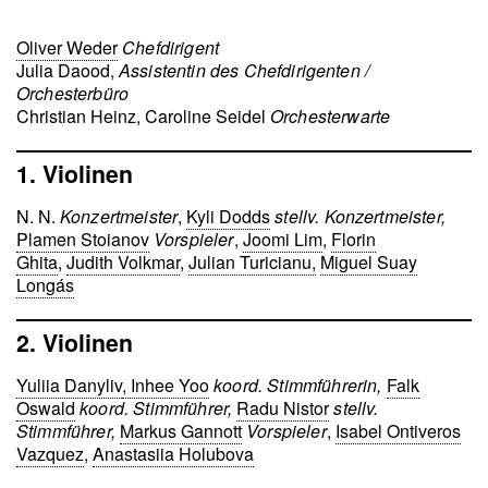
Oliver Weder
Chefdirigent
Julia Daood,
Assistentin des Chefdirigenten /
Orchesterbüro
Christian Heinz, Caroline Seidel
Orchesterwarte
1. Violinen
N. N.
Konzertmeister
,
Kyli Dodds
stellv. Konzertmeister,
Plamen Stoianov
Vorspieler
,
Joomi Lim
,
Florin
Ghita
,
Judith Volkmar
,
Julian Turicianu,
Miguel Suay
Longás
2. Violinen
Yuliia Danyliv
, Inhee Yoo
koord. Stimmführerin,
Falk
Oswald
koord. Stimmführer,
Radu Nistor
stellv.
Stimmführer,
Markus Gannott
Vorspieler
,
Isabel Ontiveros
Vazquez
,
Anastasiia Holubova