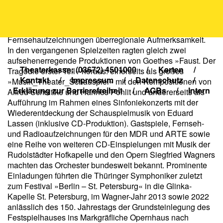
Depressionsrevue »Drunter und Drüber« zum 20-jährigen
Wende-Jubiläum und »Die Schicksalssinfonie« erlangten
durch Gastspiele im Berliner Maxim-Gorki-Theater und
Fernsehaufzeichnungen überregionale Aufmerksamkeit.
In den vergangenen Spielzeiten ragten gleich zwei
aufsehenerregende Produktionen von Goethes »Faust. Der
Theaterkasse: (03672) 4501000
/
Karten
/
Tragödie erster Teil« heraus: einerseits als großes
Kontakt
/
Impressum
/
Datenschutz
/
»Musik_Theater_Schauspiel« mit den Kompositionen von
Erklärung zur Barrierefreiheit
/
AGBs
/
Intern
Alfred Schnittke und Hannes Pohlit und andererseits als
Aufführung im Rahmen eines Sinfoniekonzerts mit der
Wiederentdeckung der Schauspielmusik von Eduard
Lassen (inklusive CD-Produktion). Gastspiele, Fernseh-
und Radioaufzeichnungen für den MDR und ARTE sowie
eine Reihe von weiteren CD-Einspielungen mit Musik der
Rudolstädter Hofkapelle und den Opern Siegfried Wagners
machten das Orchester bundesweit bekannt. Prominente
Einladungen führten die Thüringer Symphoniker zuletzt
zum Festival »Berlin – St. Petersburg« in die Glinka-
Kapelle St. Petersburg, im Wagner-Jahr 2013 sowie 2022
anlässlich des 150. Jahrestags der Grundsteinlegung des
Festspielhauses ins Markgräfliche Opernhaus nach