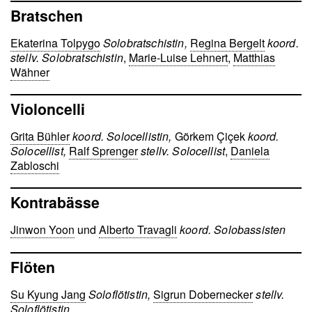
Bratschen
Ekaterina Tolpygo
Solobratschistin,
Regina Bergelt
koord.
stellv. Solobratschistin
,
Marie-Luise Lehnert
,
Matthias
Wähner
Violoncelli
Grita Bühler
koord. Solocellistin,
Görkem Çiçek
koord.
Solocellist,
Ralf Sprenger
stellv. Solocellist
,
Daniela
Zabloschi
Kontrabässe
Jinwon Yoon
und
Alberto Travagli
koord. Solobassisten
Flöten
Su Kyung Jang
Soloflötistin,
Sigrun Dobernecker
stellv.
Soloflötistin