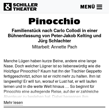
MENÜ
Pinocchio
Familienstück nach Carlo Collodi in einer
Bühnenfassung von Peter-Jakob Kelting und
Jürg Schlachter
Mitarbeit: Annette Pach
Manche Lügen haben kurze Beine, andere eine lange
Nase. Doch welcher Lügner ist so liebenswürdig wie die
Holzfigur Pinocchio? Kaum hat ihn der Tischler Geppetto
fertiggeschnitzt, schon ist er nicht mehr zu halten. Ihm ist
langweilig! Er will tun, worauf er Lust hat, er will laufen
lernen und in die weite Welt hinaus … So beginnt für
Pinocchio eine aufregende Reise, auf der er zahlreiche
Abenteuer zu bestehen hat. Dabei begegnen ihm
sprechende Tiere und andere Gestalten, Feuerfresser,
Mehr lesen
Kasperle, Räuber. Nicht alle haben Gutes mit ihm im Sinn.