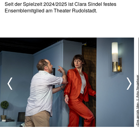
Seit der Spielzeit 2024/2025 ist Clara Sindel festes
Ensemblemitglied am Theater Rudolstadt.
uer
»Eine geniale Idee« © Anke Neugebau