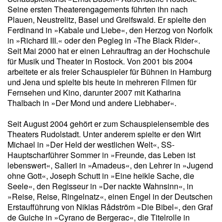
Seine ersten Theaterengagements führten ihn nach
Plauen, Neustrelitz, Basel und Greifswald. Er spielte den
Ferdinand in »Kabale und Liebe«, den Herzog von Norfolk
in »Richard III.« oder den Pegleg in »The Black Rider«.
Seit Mai 2000 hat er einen Lehrauftrag an der Hochschule
für Musik und Theater in Rostock. Von 2001 bis 2004
arbeitete er als freier Schauspieler für Bühnen in Hamburg
und Jena und spielte bis heute in mehreren Filmen für
Fernsehen und Kino, darunter 2007 mit Katharina
Thalbach in »Der Mond und andere Liebhaber«.
Seit August 2004 gehört er zum Schauspielensemble des
Theaters Rudolstadt. Unter anderem spielte er den Wirt
Michael in »Der Held der westlichen Welt«, SS-
Hauptscharführer Sommer in »Freunde, das Leben ist
lebenswert«, Salieri in »Amadeus«, den Lehrer in »Jugend
ohne Gott«, Joseph Schutt in »Eine heikle Sache, die
Seele«, den Regisseur in »Der nackte Wahnsinn«, in
»Reise, Reise, Ringelnatz«, einen Engel in der Deutschen
Erstaufführung von Niklas Rådström »Die Bibel«, den Graf
de Guiche in »Cyrano de Bergerac«, die Titelrolle in