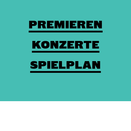
PREMIEREN
KONZERTE
SPIELPLAN
Theaterkasse: (03672) 4501000
/
Karten
/
Kontakt
/
Impressum
/
Datenschutz
/