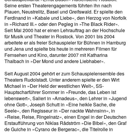
Seine ersten Theaterengagements führten ihn nach
Plauen, Neustrelitz, Basel und Greifswald. Er spielte den
Ferdinand in »Kabale und Liebe«, den Herzog von Norfolk
in »Richard III.« oder den Pegleg in »The Black Rider«.
Seit Mai 2000 hat er einen Lehrauftrag an der Hochschule
für Musik und Theater in Rostock. Von 2001 bis 2004
arbeitete er als freier Schauspieler für Bühnen in Hamburg
und Jena und spielte bis heute in mehreren Filmen für
Fernsehen und Kino, darunter 2007 mit Katharina
Thalbach in »Der Mond und andere Liebhaber«.
Seit August 2004 gehört er zum Schauspielensemble des
Theaters Rudolstadt. Unter anderem spielte er den Wirt
Michael in »Der Held der westlichen Welt«, SS-
Hauptscharführer Sommer in »Freunde, das Leben ist
lebenswert«, Salieri in »Amadeus«, den Lehrer in »Jugend
ohne Gott«, Joseph Schutt in »Eine heikle Sache, die
Seele«, den Regisseur in »Der nackte Wahnsinn«, in
»Reise, Reise, Ringelnatz«, einen Engel in der Deutschen
Erstaufführung von Niklas Rådström »Die Bibel«, den Graf
de Guiche in »Cyrano de Bergerac«, die Titelrolle in