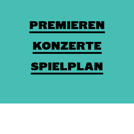
PREMIEREN
KONZERTE
SPIELPLAN
Theaterkasse: (03672) 4501000
/
Karten
/
Kontakt
/
Impressum
/
Datenschutz
/