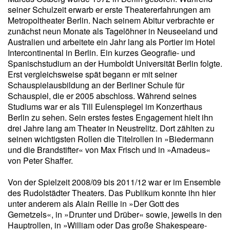
seiner Schulzeit erwarb er erste Theatererfahrungen am
Metropoltheater Berlin. Nach seinem Abitur verbrachte er
zunächst neun Monate als Tagelöhner in Neuseeland und
Australien und arbeitete ein Jahr lang als Portier im Hotel
Intercontinental in Berlin. Ein kurzes Geografie- und
Spanischstudium an der Humboldt Universität Berlin folgte.
Erst vergleichsweise spät begann er mit seiner
Schauspielausbildung an der Berliner Schule für
Schauspiel, die er 2005 abschloss. Während seines
Studiums war er als Till Eulenspiegel im Konzerthaus
Berlin zu sehen. Sein erstes festes Engagement hielt ihn
drei Jahre lang am Theater in Neustrelitz. Dort zählten zu
seinen wichtigsten Rollen die Titelrollen in »Biedermann
und die Brandstifter« von Max Frisch und in »Amadeus«
von Peter Shaffer.
Von der Spielzeit 2008/09 bis 2011/12 war er im Ensemble
des Rudolstädter Theaters. Das Publikum konnte ihn hier
unter anderem als Alain Reille in »Der Gott des
Gemetzels«, in »Drunter und Drüber« sowie, jeweils in den
Hauptrollen, in »William oder Das große Shakespeare-