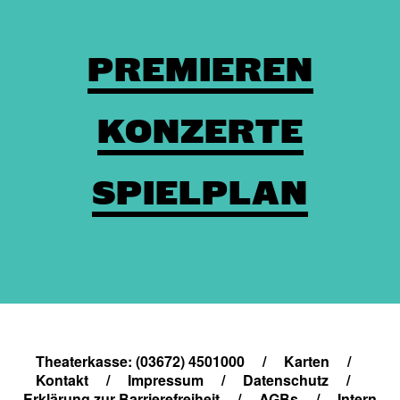
PREMIEREN
KONZERTE
SPIELPLAN
Theaterkasse: (03672) 4501000
/
Karten
/
Kontakt
/
Impressum
/
Datenschutz
/
Erklärung zur Barrierefreiheit
/
AGBs
/
Intern