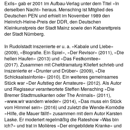
Exils« gab er 2001 im Aufbau-Verlag unter dem Titel »In
derselben Nacht« heraus. Mensching ist Mitglied des
Deutschen PEN und erhielt im November 1989 den
Heinrich-Heine-Preis der DDR, den Deutschen
Kleinkunstpreis der Stadt Mainz sowie den Kabarettpreis
der Stadt Nürnberg.
In Rudolstadt inszenierte er u. a. »Kabale und Liebe«
(2009), »Biografie. Ein Spiel«, »Der Revisor« (2011), »Die
hellen Haufen« (2013) und »Das Festkomitee«
(2017). Zusammen mit Chefdramaturg Kliefert schrieb und
inszenierte er »Drunter und Drüber« (2009), »Die
Schicksalssinfonie« (2010). Ein weiteres gemeinsames
Stück war »Der Aufstieg der Amateure« (2012). Als Autor
und Regisseur verantwortete Steffen Mensching »Die
Bremer Stadtmusikanten oder The Animals« (2011),
»www.wir wandern wieder« (2014), »Das muss ein Stück
vom Himmel sein« (2016) und zuletzt die Wende-Komödie
»Hilfe, die Mauer fällt!« zusammen mit dem Autor Karsten
Laske. Er moderiert regelmäßig die Rateshow »Was bin
ich?« und trat in Molières »Der eingebildete Kranke« und