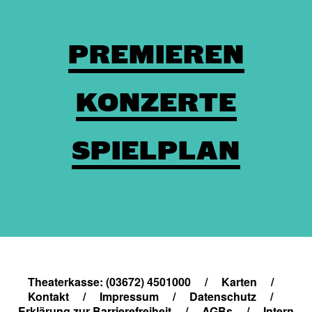
PREMIEREN
KONZERTE
SPIELPLAN
Theaterkasse: (03672) 4501000
/
Karten
/
Kontakt
/
Impressum
/
Datenschutz
/
Erklärung zur Barrierefreiheit
/
AGBs
/
Intern