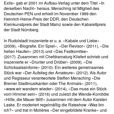
Exils« gab er 2001 im Aufbau-Verlag unter dem Titel »In
derselben Nacht« heraus. Mensching ist Mitglied des
Deutschen PEN und erhielt im November 1989 den
Heinrich-Heine-Preis der DDR, den Deutschen
Kleinkunstpreis der Stadt Mainz sowie den Kabarettpreis
der Stadt Nürnberg.
In Rudolstadt inszenierte er u. a. »Kabale und Liebe«
(2009), »Biografie. Ein Spiel«, »Der Revisor« (2011), »Die
hellen Haufen« (2013) und »Das Festkomitee«
(2017). Zusammen mit Chefdramaturg Kliefert schrieb und
inszenierte er »Drunter und Drüber« (2009), »Die
Schicksalssinfonie« (2010). Ein weiteres gemeinsames
Stück war »Der Aufstieg der Amateure« (2012). Als Autor
und Regisseur verantwortete Steffen Mensching »Die
Bremer Stadtmusikanten oder The Animals« (2011),
»www.wir wandern wieder« (2014), »Das muss ein Stück
vom Himmel sein« (2016) und zuletzt die Wende-Komödie
»Hilfe, die Mauer fällt!« zusammen mit dem Autor Karsten
Laske. Er moderiert regelmäßig die Rateshow »Was bin
ich?« und trat in Molières »Der eingebildete Kranke« und