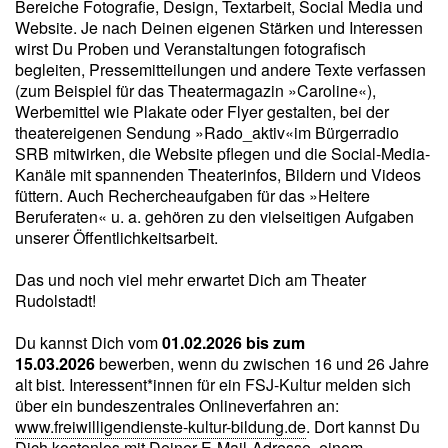
Bereiche Fotografie, Design, Textarbeit, Social Media und
Website. Je nach Deinen eigenen Stärken und Interessen
wirst Du Proben und Veranstaltungen fotografisch
begleiten, Pressemitteilungen und andere Texte verfassen
(zum Beispiel für das Theatermagazin »Caroline«),
Werbemittel wie Plakate oder Flyer gestalten, bei der
theatereigenen Sendung »Rado_aktiv«im Bürgerradio
SRB mitwirken, die Website pflegen und die Social-Media-
Kanäle mit spannenden Theaterinfos, Bildern und Videos
füttern. Auch Rechercheaufgaben für das »Heitere
Beruferaten« u. a. gehören zu den vielseitigen Aufgaben
unserer Öffentlichkeitsarbeit.
Das und noch viel mehr erwartet Dich am Theater
Rudolstadt!
Du kannst Dich vom
01.02.2026 bis zum
15.03.2026
bewerben, wenn du zwischen 16 und 26 Jahre
alt bist. Interessent*innen für ein FSJ-Kultur melden sich
über ein bundeszentrales Onlineverfahren an:
www.freiwilligendienste-kultur-bildung.de
. Dort kannst Du
Dich kostenlos mit Deiner E-Mail-Adresse, einem