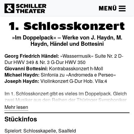
MENÜ
1. Schlosskonzert
»Im Doppelpack« – Werke von J. Haydn, M.
Haydn, Händel und Bottesini
Georg Friedrich Händel:
»Wassermusik« Suite Nr. 2 D-
Dur HWV 349 & Nr. 3 G-Dur HWV 350
Giovanni Bottesini:
Kontrabasskonzert h-Moll
Michael Haydn:
Sinfonia zu »Andromeda e Perseo«
Joseph Haydn:
Violinkonzert G-Dur Hob. VIIa:4
Im 1. Schlosskonzert gibt es vieles im Doppelpack. Gleich
zwei Musiker aus den Reihen der Thüringer Symphoniker
sind solistisch zu erleben. Auch das Programm bietet
Mehr lesen
einiges Gegenüber: Zwei Suiten aus Händels berühmter
Stückinfos
Wassermusik, zwei Brüder mit dem Namen Haydn und
zwei Solokonzerte, in denen zwei Streichinstrumente, die
Spielort: Schlosskapelle, Saalfeld
jeweils am gegenüberliegenden Ende des