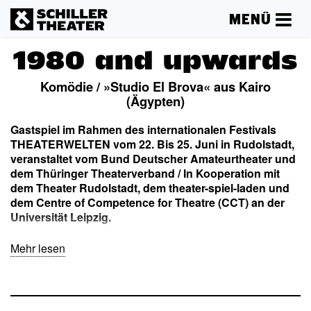
MENÜ
1980 and upwards
Komödie / »Studio El Brova« aus Kairo
(Ägypten)
Gastspiel im Rahmen des internationalen Festivals
THEATERWELTEN vom 22. Bis 25. Juni in Rudolstadt,
veranstaltet vom Bund Deutscher Amateurtheater und
dem Thüringer Theaterverband / In Kooperation mit
dem Theater Rudolstadt, dem theater-spiel-laden und
dem
Centre of Competence for Theatre (CCT)
an der
Universität Leipzig.
Mehr lesen
Die Inszenierung besteht aus einzelnen, szenischen
Skizzen, die die gesellschaftlichen Probleme junger
Menschen – geboren zwischen 1980 und heute – das