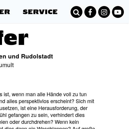
ER
SERVICE
fer
en und Rudolstadt
umult
 ist, wenn man alle Hände voll zu tun
d alles perspektivlos erscheint? Sich mit
setzen, ist eine Herausforderung, der
hl gefangen zu sein, verhindert dies
eien oder durchdrehen? Wenn kein
t dies dann ein Waschlappen? Auf große