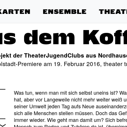
KARTEN
ENSEMBLE
THEAT
s dem Kof
jekt der TheaterJugendClubs aus Nordhaus
lstadt-Premiere am 19. Februar 2016, theater t
Was tun, wenn man mit sich selbst uneins ist? Was
hat, aber vor Langeweile nicht mehr weiter weiß un
seiner Umwelt jeden Tag aufs Neue auseinanderzu
sich alle Menschen stellen müssen. Doch das Gefü
immer wieder. Wie geht man damit um? Sich befr
Mensch zum Reden und Zuhören da ist, übernimm