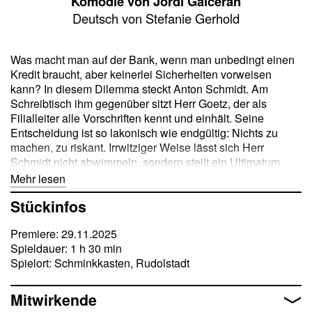
Komödie von Jordi Galceran
Deutsch von Stefanie Gerhold
Was macht man auf der Bank, wenn man unbedingt einen
Kredit braucht, aber keinerlei Sicherheiten vorweisen
kann? In diesem Dilemma steckt Anton Schmidt. Am
Schreibtisch ihm gegenüber sitzt Herr Goetz, der als
Filialleiter alle Vorschriften kennt und einhält. Seine
Entscheidung ist so lakonisch wie endgültig: Nichts zu
machen, zu riskant. Irrwitziger Weise lässt sich Herr
Schmidt nicht abwimmeln, sondern stellt ein Ultimatum.
Bekommt er den Kredit nicht, wird er sich in die
Mehr lesen
Intimsphäre des hartherzigen Finanzberaters einmischen
Stückinfos
und dessen privates Lebensglück zum Platzen bringen.
Der Filialleiter nimmt die Drohung nicht ernst. Was erst wie
Premiere: 29.11.2025
ein schlechter Scherz klingt, bringt aber bald seine
Spieldauer: 1 h 30 min
abgesicherte Existenz total durcheinander. Immer mehr
Spielort: Schminkkasten, Rudolstadt
gerät er in die Fänge seines ausgebufften Kunden. Herr
Schmidt aber sieht seinen Kredit zu immer günstigeren
Bedingungen näher und näher kommen …
Mitwirkende