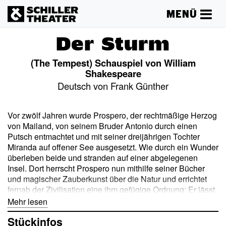
MENÜ
Der Sturm
(The Tempest) Schauspiel von William
Shakespeare
Deutsch von Frank Günther
Vor zwölf Jahren wurde Prospero, der rechtmäßige Herzog
von Mailand, von seinem Bruder Antonio durch einen
Putsch entmachtet und mit seiner dreijährigen Tochter
Miranda auf offener See ausgesetzt. Wie durch ein Wunder
überleben beide und stranden auf einer abgelegenen
Insel. Dort herrscht Prospero nun mithilfe seiner Bücher
und magischer Zauberkunst über die Natur und errichtet
fernab der Zivilisation eine ihm gefügige Ordnung: Er lässt
Miranda isoliert aufwachsen, unterwirft den Luftgeist Ariel
Mehr lesen
und versklavt den Ureinwohner Caliban. Als seine alten
Stückinfos
Feinde – darunter Antonio, König Alonso von Neapel und