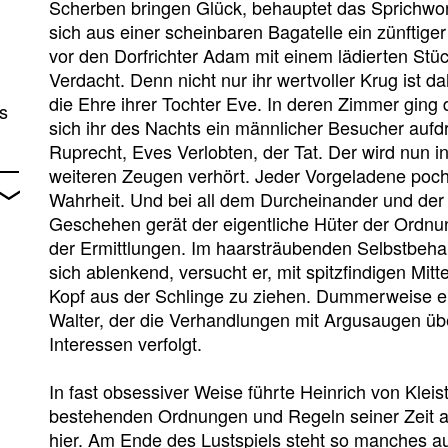
Scherben bringen Glück, behauptet das Sprichwort
sich aus einer scheinbaren Bagatelle ein zünftiger 
vor den Dorfrichter Adam mit einem lädierten Stü
Verdacht. Denn nicht nur ihr wertvoller Krug ist 
die Ehre ihrer Tochter Eve. In deren Zimmer ging
s
sich ihr des Nachts ein männlicher Besucher aufdr
Ruprecht, Eves Verlobten, der Tat. Der wird nun 
weiteren Zeugen verhört. Jeder Vorgeladene pocht
Wahrheit. Und bei all dem Durcheinander und der 
Geschehen gerät der eigentliche Hüter der Ordnu
der Ermittlungen. Im haarsträubenden Selbstbeha
sich ablenkend, versucht er, mit spitzfindigen Mi
Kopf aus der Schlinge zu ziehen. Dummerweise er
Walter, der die Verhandlungen mit Argusaugen üb
Interessen verfolgt.
In fast obsessiver Weise führte Heinrich von Klei
bestehenden Ordnungen und Regeln seiner Zeit an
hier. Am Ende des Lustspiels steht so manches au