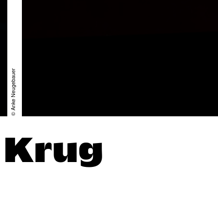
© Anke Neugebauer
 Krug