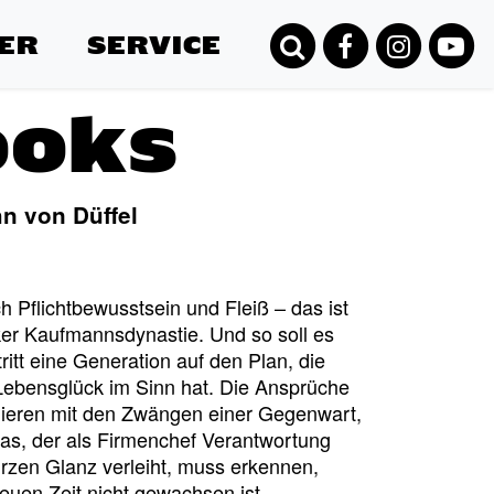
ER
SERVICE
ooks
 von Düffel
 Pflichtbewusstsein und Fleiß – das ist
ker Kaufmannsdynastie. Und so soll es
itt eine Generation auf den Plan, die
 Lebensglück im Sinn hat. Die Ansprüche
lidieren mit den Zwängen einer Gegenwart,
as, der als Firmenchef Verantwortung
zen Glanz verleiht, muss erkennen,
euen Zeit nicht gewachsen ist.