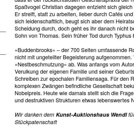
Spaßvogel Christian dagegen entzieht sich gleic
Er streift, statt zu arbeiten, lieber durch Cafés un
sich leidenschaftlich, beugt sich aber dem Heiratsdi
Scheidung durch, doch geht es ihr danach nicht be
Sohn von Thomas. Sein früher Tod durch Typhus bes
»Buddenbrooks« – der 700 Seiten umfassende R
nicht mit ungeteilter Begeisterung aufgenommen. 
»Nestbeschmutzung« ab. Was anfangs vom Autor a
Verulkung der eigenen Familie und seiner Geburts
Schreiben zur epochalen Familiensaga. Für den
komplexen Zwängen befindliche Gesellschaft be
Nobelpreis. Heute wie damals stellt sich die Frag
und destruktiven Strukturen etwas lebenswertes
Wir danken dem
Kunst-Auktionshaus Wendl
fü
Stückpatenschaft