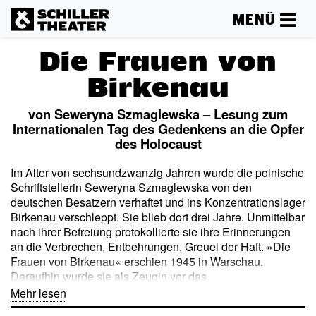
MENÜ
Die Frauen von
Birkenau
von Seweryna Szmaglewska – Lesung zum
Internationalen Tag des Gedenkens an die Opfer
des Holocaust
Im Alter von sechsundzwanzig Jahren wurde die polnische
Schriftstellerin Seweryna Szmaglewska von den
deutschen Besatzern verhaftet und ins Konzentrationslager
Birkenau verschleppt. Sie blieb dort drei Jahre. Unmittelbar
nach ihrer Befreiung protokollierte sie ihre Erinnerungen
an die Verbrechen, Entbehrungen, Greuel der Haft. »Die
Frauen von Birkenau« erschien 1945 in Warschau.
Daraufhin wurde sie als Zeugin vor das
Kriegsverbrechertribunal in Nürnberg berufen. Anne Kies
Mehr lesen
und Steffen Mensching lesen aus dem Bericht einer