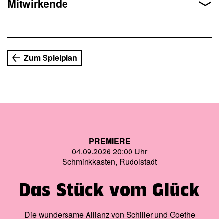
Mitwirkende
Überlebenden, die das Wort »Ich« durch das Wort »Wir«
ersetzte.
– Eintritt frei —
Zum Spielplan
PREMIERE
04.09.2026 20:00 Uhr
Schminkkasten, Rudolstadt
Das Stück vom Glück
Die wundersame Allianz von Schiller und Goethe