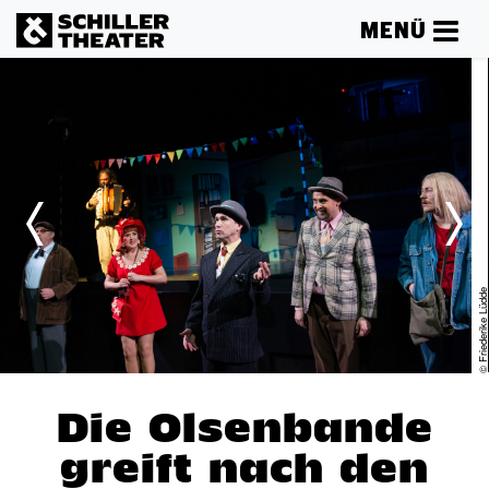
MENÜ
de
© Friederike Lüd
Die Olsenbande
greift nach den