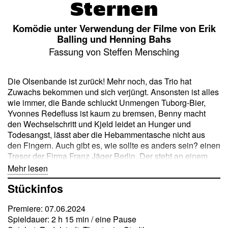
Sternen
Komödie unter Verwendung der Filme von Erik
Balling und Henning Bahs
Fassung von Steffen Mensching
Die Olsenbande ist zurück! Mehr noch, das Trio hat
Zuwachs bekommen und sich verjüngt. Ansonsten ist alles
wie immer, die Bande schluckt Unmengen Tuborg-Bier,
Yvonnes Redefluss ist kaum zu bremsen, Benny macht
den Wechselschritt und Kjeld leidet an Hunger und
Todesangst, lässt aber die Hebammentasche nicht aus
den Fingern. Auch gibt es, wie sollte es anders sein? einen
Tresor der Firma Franz Jäger Berlin. Der steht an einem
Ort, den die Bande nur widerwillig betritt. Aber, was sein
Mehr lesen
muss, muss sein! Egon hat einen Plan, da hilft kein
Stückinfos
Jammern. Es geht nicht nur um Geldbeträge mit vielen
Nullen, diesmal steht die Existenz Dänemarks auf dem
Premiere: 07.06.2024
Spiel. Egon und sein Team kämpfen gegen Schurken aus
Spieldauer: 2 h 15 min / eine Pause
der Unterwelt und Lumpen aus der Oberschicht, müssen