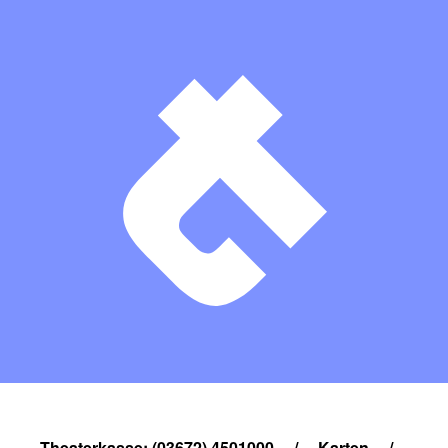
Theaterkasse: (03672) 4501000
/
Karten
/