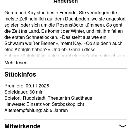
Andersen
Gerda und Kay sind beste Freunde. Sie verbringen die
meiste Zeit heimlich auf dem Dachboden, wo sie ungestört
spielen oder sich um die Rosenstöcke kümmern. So geht
die Zeit ins Land. Es kommt der Winter, und mit ihm fallen
die ersten Schneeflocken. »Das sieht aus wie ein
Schwarm weißer Bienen«, meint Kay. »Ob sie denn auch
eine Königin haben?« Und ob. Genau diese
Schneekönigin lässt bald darauf einen Zauberspiegel vom
Himmel fallen, der am Boden zerschellt. Kay wird von den
Mehr lesen
Splittern getroffen, und augenblicklich verwandelt sich sein
Stückinfos
Herz in einen gefühllosen Eisklumpen. Die frostige
Herrscherin entführt Kay in ihr Schloss. Doch Gerda gibt
Premiere: 09.11.2025
nicht auf. Unerschrocken macht sie sich auf die Suche
Spieldauer: 60 min
nach ihrem verschollenen Spielgefährten. Dabei begegnet
Spielort: Rudolstadt, Theater im Stadthaus
sie sprechenden Vögeln, einem hilfsbereiten Prinzenpaar,
Hinweise: Einsatz von Stroboskoplicht
einer Räuberfamilie und einem Rentier, das sie schließlich
Altersempfehlung: ab 5 Jahren
in den hohen Norden zu Kay führt …
Der dänische Dichter Hans Christian Andersen (1805–
Mitwirkende
1875) ist heute vor allem für seine Kunstmärchen berühmt.