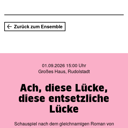
Sein Leben führte ihn auf zahlreiche Reisen durch Europa
und mehrmals auch nach Thüringen. »Die
Schneekönigin«, 1844 pünktlich zum Weihnachtsfest
erschienen, ist – vielfach verfilmt und vertont – auf der
Zurück zum Ensemble
ganzen Welt bekannt. Das Märchen erzählt von dem
kleinen Glück der einfachen Leute, der Kraft des Herzens
und der unerschütterlichen Verbundenheit tiefer
Freundschaft.
01.09.2026 15:00 Uhr
Großes Haus, Rudolstadt
Ach, diese Lücke,
diese entsetzliche
Lücke
Schauspiel nach dem gleichnamigen Roman von