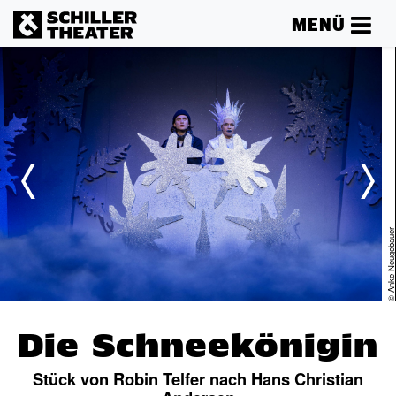
MENÜ
er
© Anke Neugebau
Die Schneekönigin
Stück von Robin Telfer nach Hans Christian