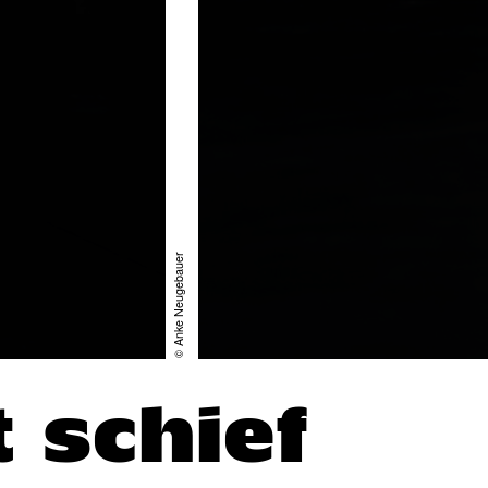
© Anke Neugebauer
 schief