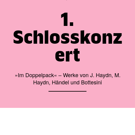
1.
Schlosskonz
ert
»Im Doppelpack« – Werke von J. Haydn, M.
Haydn, Händel und Bottesini
Theaterkasse: (03672) 4501000
/
Karten
/