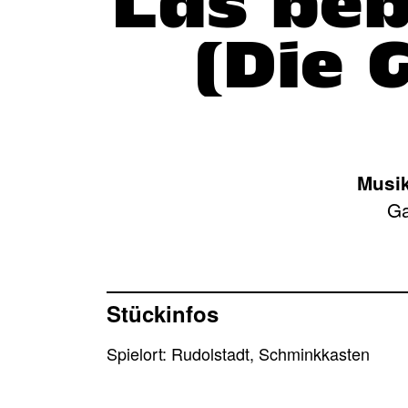
Las beb
(Die 
Musik
Ga
Stückinfos
Spielort: Rudolstadt, Schminkkasten