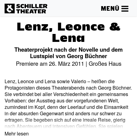
MENÜ
Lenz, Leonce &
Lena
Theaterprojekt nach der Novelle und dem
Lustspiel von Georg Büchner
Premiere am 26. März 2011 | Großes Haus
Lenz, Leonce und Lena sowie Valerio – heißen die
Protagonisten dieses Theaterabends nach Georg Büchner.
Sie verbindet bei aller Verschiedenheit ein gemeinsames
Vorhaben: der Ausstieg aus der vorgefundenen Welt,
zumindest im Kopf, denn der Leerlauf und die Einsamkeit
in der absurden Gegenwart sind anders nur schwer zu
ertragen. Sie begeben sich auf eine irreale Reise, gierig
nach Abenteuern und intensiven Gefühlen. Sie spielen
Liebe, Ruhm, Hochzeit, Alkoholexzesse, Flucht nach
Mehr lesen