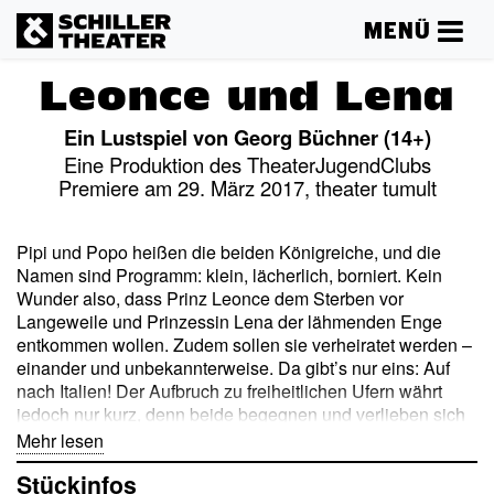
MENÜ
Leonce und Lena
Ein Lustspiel von Georg Büchner (14+)
Eine Produktion des TheaterJugendClubs
Premiere am 29. März 2017, theater tumult
Pipi und Popo heißen die beiden Königreiche, und die
Namen sind Programm: klein, lächerlich, borniert. Kein
Wunder also, dass Prinz Leonce dem Sterben vor
Langeweile und Prinzessin Lena der lähmenden Enge
entkommen wollen. Zudem sollen sie verheiratet werden –
einander und unbekannterweise. Da gibt’s nur eins: Auf
nach Italien! Der Aufbruch zu freiheitlichen Ufern währt
jedoch nur kurz, denn beide begegnen und verlieben sich
ineinander. Gerade rechtzeitig in Verkleidung zur
Mehr lesen
befohlenen Hochzeit zurückgekehrt, glauben sie fest
Stückinfos
daran, den Vätern mit ihrer Liebesheirat eins ausgewischt