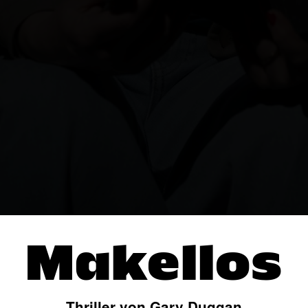
Makellos
Thriller von Gary Duggan