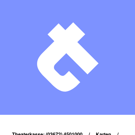
Theaterkasse: (03672) 4501000
/
Karten
/