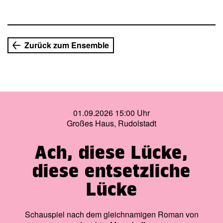
Gewand zu Gehör gebracht. In satt schnurrender
Bläserbesetzung beweist Mozarts »Zauberflöte«, dass sie
auch nach vielen
Jahrhunderten nichts von ihrer einnehmenden Fülle an
Zurück zum Ensemble
wunderbarster Musik verloren hat. Ein Klangerlebnis und
Abenteuer für die ganze Familie!
01.09.2026 15:00 Uhr
Großes Haus, Rudolstadt
Ach, diese Lücke,
diese entsetzliche
Lücke
Schauspiel nach dem gleichnamigen Roman von