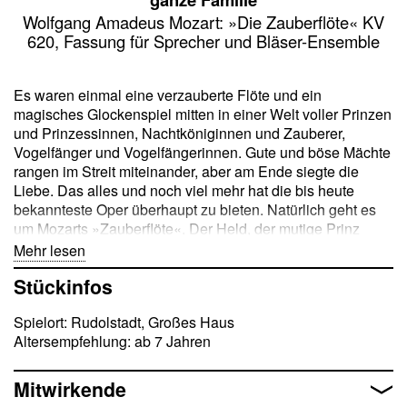
Wolfgang Amadeus Mozart: »Die Zauberflöte« KV
620, Fassung für Sprecher und Bläser-Ensemble
Es waren einmal eine verzauberte Flöte und ein
magisches Glockenspiel mitten in einer Welt voller Prinzen
und Prinzessinnen, Nachtköniginnen und Zauberer,
Vogelfänger und Vogelfängerinnen. Gute und böse Mächte
rangen im Streit miteinander, aber am Ende siegte die
Liebe. Das alles und noch viel mehr hat die bis heute
bekannteste Oper überhaupt zu bieten. Natürlich geht es
um Mozarts »Zauberflöte«. Der Held, der mutige Prinz
Tamino, soll im Auftrag der Königin der Nacht deren
Mehr lesen
Tochter Pamina befreien, die im Schloss des Zauberers
Stückinfos
Sarastro gefangen gehalten wird. Zusammen mit dem
Vogelfänger Papageno, der nie um einen kessen Spruch
Spielort: Rudolstadt, Großes Haus
verlegen ist, macht sich Tamino auf den Weg. Mit
Altersempfehlung: ab 7 Jahren
magischen Hilfsmitteln lavieren sie sich durch alle
(un-)möglichen Situationen und finden am Ende beide die
wahre Liebe. Zu Ostern wird diese – zugegeben etwas
Mitwirkende
knifflige – Geschichte unserem Publikum in einem neuen