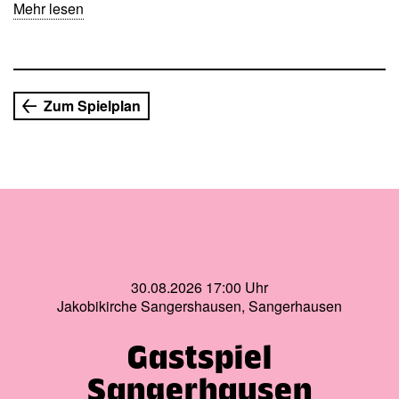
ernst. Am Ende seines tatenreichen Lebens muss er, der
Mehr lesen
gegen Zauberer und Windmühlen stritt, gegen ein
Gespenst antreten, das in seinem Namen auftritt.
Es spielt: Jens-Uwe Bogadtke
Zum Spielplan
30.08.2026 17:00 Uhr
Jakobikirche Sangershausen, Sangerhausen
Gastspiel
Sangerhausen