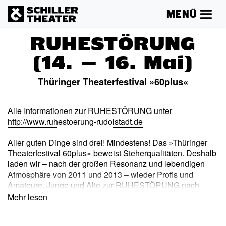
MENÜ
RUHESTÖRUNG
(14. – 16. Mai)
Thüringer Theaterfestival »60plus«
Alle Informationen zur RUHESTÖRUNG unter
http://www.ruhestoerung-rudolstadt.de
Aller guten Dinge sind drei! Mindestens! Das »Thüringer
Theaterfestival 60plus« beweist Steherqualitäten. Deshalb
laden wir – nach der großen Resonanz und lebendigen
Atmosphäre von 2011 und 2013 – wieder Profis und
Amateure, Junge und Alte zur RUHESTÖRUNG nach
Rudolstadt ein. Zu Pfingsten, genau vom 14. bis 16. Mai
Mehr lesen
2016, geht die Auseinandersetzung mit dem Altern und der
alternden Gesellschaft in eine weitere Runde. Das Thema