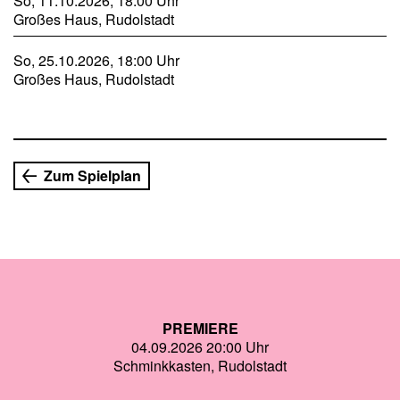
So, 11.10.2026, 18:00 Uhr
Schillers »Ode an die Freude« – die heutige Europahymne
Großes Haus, Rudolstadt
– ursprünglich ein Trinklied war?
So, 25.10.2026, 18:00 Uhr
Wir laden Sie ein zu einem süffigen Potpourri aus Liedern
Großes Haus, Rudolstadt
und Texten, mal lallend, mal torkelnd, mal geistreich, mal
voller Nonsens. Denn eins steht fest: Einen Schwips in
Ehren kann niemand verwehren.
Zum Spielplan
PREMIERE
04.09.2026 20:00 Uhr
Schminkkasten, Rudolstadt