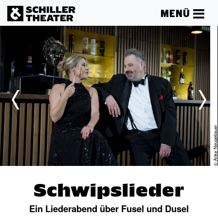
MENÜ
er
© Anke Neugebaue
Schwipslieder
Ein Liederabend über Fusel und Dusel