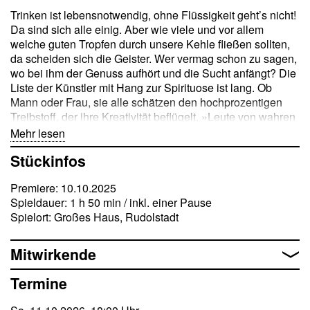
Trinken ist lebensnotwendig, ohne Flüssigkeit geht’s nicht!
Da sind sich alle einig. Aber wie viele und vor allem
welche guten Tropfen durch unsere Kehle fließen sollten,
da scheiden sich die Geister. Wer vermag schon zu sagen,
wo bei ihm der Genuss aufhört und die Sucht anfängt? Die
Liste der Künstler mit Hang zur Spirituose ist lang. Ob
Mann oder Frau, sie alle schätzen den hochprozentigen
Treibstoff, der ihre Kreativität beflügelt. »Leute von wahren
Talenten sollten sich betrinken, um das Leben aus dem
Mehr lesen
rechten Licht zu sehen und es uns nachher zu melden!«,
Stückinfos
forderte der Satiriker Jean Paul. Die Krimiautorin Patricia
Highsmith ging noch weiter: »Ein Mensch mit einem
Premiere: 10.10.2025
fantasievollen Geist, braucht die Wirkung des Alkohols, um
Spieldauer: 1 h 50 min / inkl. einer Pause
die Wahrheit, die Einfachheit und die primitiven Gefühle zu
Spielort: Großes Haus, Rudolstadt
erkennen.« Nun ja. Laut Statistik ist der Alkoholkonsum in
Deutschland in den vergangenen Jahren deutlich
zurückgegangen, was Winzer und Brauereien bedauern,
Mitwirkende
aber Ärzte begrüßen. Trotz aller Liebe zur Gesundheit
wollen wir, dass dem »guten Schluck« die höhere Weihe
Termine
unbedingt erhalten bleibt, schließlich sind Trinken und
Feiern auch eine Kulturfrage. Oder wussten Sie, dass