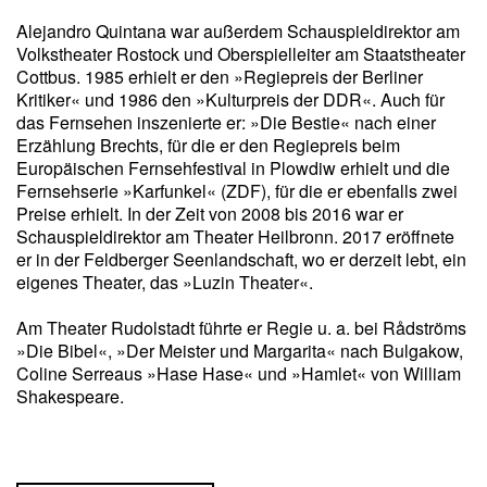
Alejandro Quintana war außerdem Schauspieldirektor am
Volkstheater Rostock und Oberspielleiter am Staatstheater
Cottbus. 1985 erhielt er den »Regiepreis der Berliner
Kritiker« und 1986 den »Kulturpreis der DDR«. Auch für
das Fernsehen inszenierte er: »Die Bestie« nach einer
Erzählung Brechts, für die er den Regiepreis beim
Europäischen Fernsehfestival in Plowdiw erhielt und die
Fernsehserie »Karfunkel« (ZDF), für die er ebenfalls zwei
Preise erhielt. In der Zeit von 2008 bis 2016 war er
Schauspieldirektor am Theater Heilbronn. 2017 eröffnete
er in der Feldberger Seenlandschaft, wo er derzeit lebt, ein
eigenes Theater, das »Luzin Theater«.
Am Theater Rudolstadt führte er Regie u. a. bei Rådströms
»Die Bibel«, »Der Meister und Margarita« nach Bulgakow,
Coline Serreaus »Hase Hase« und »Hamlet« von William
Shakespeare.