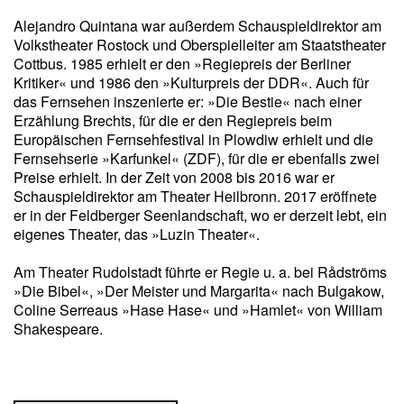
Alejandro Quintana war außerdem Schauspieldirektor am
Volkstheater Rostock und Oberspielleiter am Staatstheater
Cottbus. 1985 erhielt er den »Regiepreis der Berliner
Kritiker« und 1986 den »Kulturpreis der DDR«. Auch für
das Fernsehen inszenierte er: »Die Bestie« nach einer
Erzählung Brechts, für die er den Regiepreis beim
Europäischen Fernsehfestival in Plowdiw erhielt und die
Fernsehserie »Karfunkel« (ZDF), für die er ebenfalls zwei
Preise erhielt. In der Zeit von 2008 bis 2016 war er
Schauspieldirektor am Theater Heilbronn. 2017 eröffnete
er in der Feldberger Seenlandschaft, wo er derzeit lebt, ein
eigenes Theater, das »Luzin Theater«.
Am Theater Rudolstadt führte er Regie u. a. bei Rådströms
»Die Bibel«, »Der Meister und Margarita« nach Bulgakow,
Coline Serreaus »Hase Hase« und »Hamlet« von William
Shakespeare.