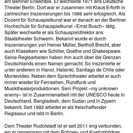
am Berliner Ensemble. Er wechselte 1971 ans Deutsche
Theater Berlin. Dort war er zusammen mit Klaus Erforth in
zahlreichen Inszenierungen bis 1986 sehr erfolgreich. Als
Dozent für Schauspielkunst war er danach an der Berliner
Hochschule für Schauspielkunst »Ernst Busch« tätig.
Später wechselte er als Schauspieldirektor ans
Staatstheater Schwerin. Bekannt wurde er durch
Inszenierungen von Heiner Müller, Bertholt Brecht, aber
auch Klassikern wie Schiller, Goethe und Shakespeare.
Seine Regiearbeiten haben ihm auch über die Grenzen
Deutschlands einen Namen gemacht. So inszenierte er
unter anderem in Hanoi, Helsinki, Santiago de Chile oder
Montevideo. Neben dem Sprechtheater arbeitet er auch
immer wieder für Fernsehen, Rundfunk und
Musiktheaterproduktionen. Sein Projekt »my unknown
enemy« ist in Zusammenarbeit mit der UNESCO heute in
Deutschland, Bangladesh, dem Sudan und in Zypern
bekannt. Seit 1992 arbeitet er als freischaffender
Regisseur und lebt in Berlin.
Dem Theater Rudolstadt ist er seit 2011 eng verbunden,
wo er gemeinsam mit dem Bühnen- und Kostümbildner