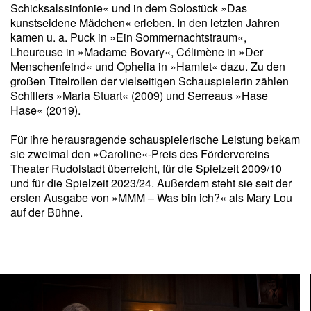
Schicksalssinfonie« und in dem Solostück »Das
kunstseidene Mädchen« erleben. In den letzten Jahren
kamen u. a. Puck in »Ein Sommernachtstraum«,
Lheureuse in »Madame Bovary«, Célimène in »Der
Menschenfeind« und Ophelia in »Hamlet« dazu. Zu den
großen Titelrollen der vielseitigen Schauspielerin zählen
Schillers »Maria Stuart« (2009) und Serreaus »Hase
Hase« (2019).
Für ihre herausragende schauspielerische Leistung bekam
sie zweimal den »Caroline«-Preis des Fördervereins
Theater Rudolstadt überreicht, für die Spielzeit 2009/10
und für die Spielzeit 2023/24. Außerdem steht sie seit der
ersten Ausgabe von »MMM – Was bin ich?« als Mary Lou
auf der Bühne.