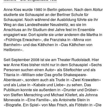
Anne Kies wurde 1980 in Berlin geboren. Nach dem Abitur
studierte sie Schauspiel an der Berliner Schule für
Schauspiel. Noch während der Ausbildung führte sie ihr
Weg an das Landestheater Neustrelitz, wo sie im
Anschluss an ihr Studium drei Jahre fest im Ensemble
engagiert war. Dort spielte sie unter anderem die Martha in
»Frühlings Erwachen«, die Franziska in »Minna von
Barnhelm« und das Käthchen in »Das Käthchen von
Heilbronn«.
Seit September 2008 ist sie am Theater Rudolstadt. Hier
war Anne Kies bisher nicht nur in dem Schauspiel »Sechs
Personen suchen einen Autor« als Stieftochter und als
Titania in »William oder Das große Shakespeare-
Abenteuer«, sondern auch als Trude in »Zwei Krawatten«
und als Luise in »Kabale und Liebe« zu sehen. Das
Publikum konnte sie außerdem in »Drunter und Drüber«
von Steffen Mensching und Michael Kliefert, als Johnna
Monevata in »Eine Familie«, als Antoinette Stein in
»Biografie. Ein Spiel« von Max Frisch, als Flötistin in »Die