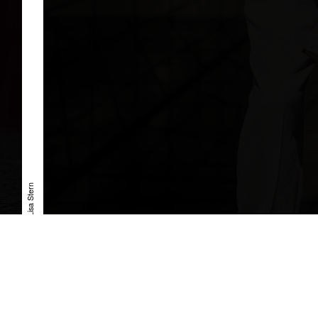
»Der Menschenfeind« © Lisa Stern