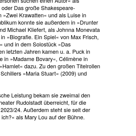
ersonen suchen einen Autor« als
iam oder Das große Shakespeare-
n »Zwei Krawatten« und als Luise in
blikum konnte sie außerdem in »Drunter
d Michael Kliefert, als Johnna Monevata
 in »Biografie. Ein Spiel« von Max Frisch,
nie« und in dem Solostück »Das
n letzten Jahren kamen u. a. Puck in
e in »Madame Bovary«, Célimène in
»Hamlet« dazu. Zu den großen Titelrollen
 Schillers »Maria Stuart« (2009) und
ische Leistung bekam sie zweimal den
eater Rudolstadt überreicht, für die
t 2023/24. Außerdem steht sie seit der
ich?« als Mary Lou auf der Bühne.