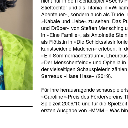
nicht nur in dem Schauspiel »Sechs P
Stieftochter und als Titania in »Will
Abenteuer«, sondern auch als Trude i
»Kabale und Liebe« zu sehen. Das Pu
und Drüber« von Steffen Mensching un
in »Eine Familie«, als Antoinette Stein
als Flötistin in »Die Schicksalssinfo
kunstseidene Mädchen« erleben. In de
»Ein Sommernachtstraum«, Lheureus
»Der Menschenfeind« und Ophelia in 
der vielseitigen Schauspielerin zählen
Serreaus »Hase Hase« (2019).
Für ihre herausragende schauspieler
»Caroline«-Preis des Fördervereins Th
Spielzeit 2009/10 und für die Spielzei
ersten Ausgabe von »MMM – Was bin 