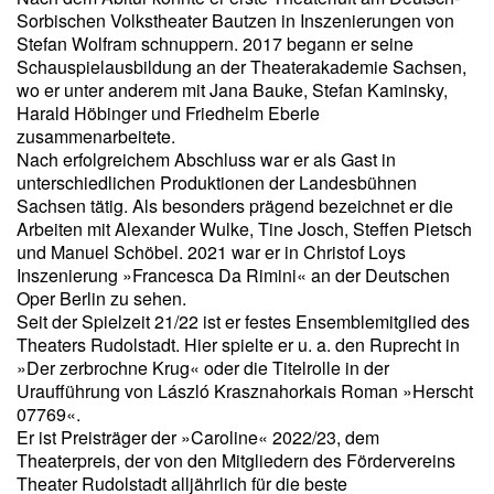
Sorbischen Volkstheater Bautzen in Inszenierungen von
Stefan Wolfram schnuppern. 2017 begann er seine
Schauspielausbildung an der Theaterakademie Sachsen,
wo er unter anderem mit Jana Bauke, Stefan Kaminsky,
Harald Höbinger und Friedhelm Eberle
zusammenarbeitete.
Nach erfolgreichem Abschluss war er als Gast in
unterschiedlichen Produktionen der Landesbühnen
Sachsen tätig. Als besonders prägend bezeichnet er die
Arbeiten mit Alexander Wulke, Tine Josch, Steffen Pietsch
und Manuel Schöbel. 2021 war er in Christof Loys
Inszenierung »Francesca Da Rimini« an der Deutschen
Oper Berlin zu sehen.
Seit der Spielzeit 21/22 ist er festes Ensemblemitglied des
Theaters Rudolstadt. Hier spielte er u. a. den Ruprecht in
»Der zerbrochne Krug« oder die Titelrolle in der
Uraufführung von László Krasznahorkais Roman »Herscht
07769«.
Er ist Preisträger der »Caroline« 2022/23, dem
Theaterpreis, der von den Mitgliedern des Fördervereins
Theater Rudolstadt alljährlich für die beste