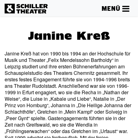
MENÜ
Janine Kreß
Janine Kreß hat von 1990 bis 1994 an der Hochschule für
Musik und Theater „Felix Mendelssohn Bartholdy“ in
Leipzig studiert und ihre ersten Bühnenerfahrungen am
Schauspielstudio des Theaters Chemnitz gesammelt. Ihr
erstes festes Engagement führte sie von 1994-1996 breits
ans Theater Rudolstadt. Anschließend war sie von 1996-
1999 in Erfurt engagiert, wo sie die Recha in „Nathan der
Weise“, die Luise in „Kabale und Liebe“, Natalie in „Der
Prinz von Homburg“, Johanna in „Die Heilige Johanna der
Schlachthöfe“, Gretchen in „Mein Kampf“ oder Solvejg in
„Peer Gynt“ spielte. Gastengagements führten sie in der
Zeit nach Greifswald, wo sie die Wendla in
„Frühlingserwachen“ oder das Gretchen im „Urfaust“ war.
Seit 1999 arbeitet sie freiberuflich. Mit der freien