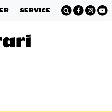
ER
SERVICE
ari