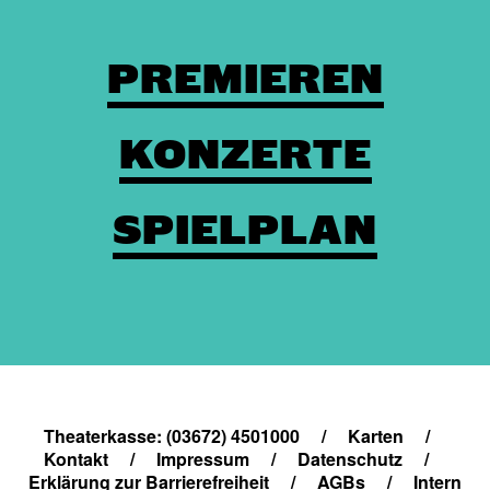
PREMIEREN
KONZERTE
SPIELPLAN
Theaterkasse: (03672) 4501000
/
Karten
/
Kontakt
/
Impressum
/
Datenschutz
/
Erklärung zur Barrierefreiheit
/
AGBs
/
Intern