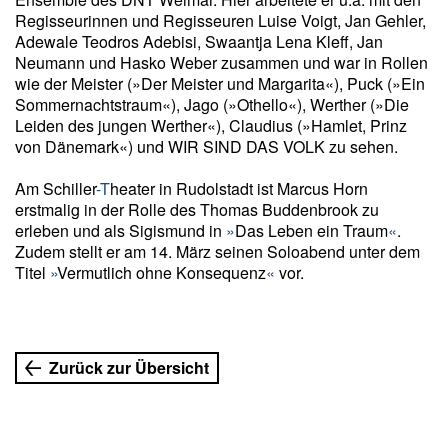
Regisseurinnen und Regisseuren Luise Voigt, Jan Gehler,
Adewale Teodros Adebisi, Swaantja Lena Kleff, Jan
Neumann und Hasko Weber zusammen und war in Rollen
wie der Meister (»Der Meister und Margarita«), Puck (»Ein
Sommernachtstraum«), Jago (»Othello«), Werther (»Die
Leiden des jungen Werther«), Claudius (»Hamlet, Prinz
von Dänemark«) und WIR SIND DAS VOLK zu sehen.
Am Schiller
-T
heater in Rudolstadt ist Marcus Horn
erstmalig in der Rolle des Thomas Buddenbrook zu
erleben und als Sigismund in
»
Das Leben ein Traum
«
.
Zudem stellt er am 14. März seinen Soloabend unter dem
Titel
»
Vermutlich ohne Konsequenz
«
vor.
Zurück zur Übersicht