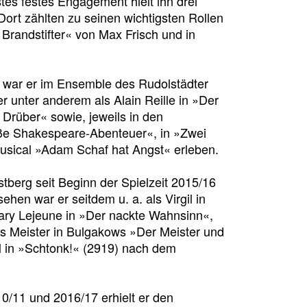
tes festes Engagement hielt ihn drei
Dort zählten zu seinen wichtigsten Rollen
 Brandstifter« von Max Frisch und in
2 war er im Ensemble des Rudolstädter
r unter anderem als Alain Reille in »Der
Drüber« sowie, jeweils in den
oße Shakespeare-Abenteuer«, in »Zwei
sical »Adam Schaf hat Angst« erleben.
tberg seit Beginn der Spielzeit 2015/16
hen war er seitdem u. a. als Virgil in
ary Lejeune
in »Der nackte Wahnsinn«,
s Meister in Bulgakows »Der Meister und
el in »Schtonk!« (2919) nach dem
10/11 und 2016/17 erhielt er den