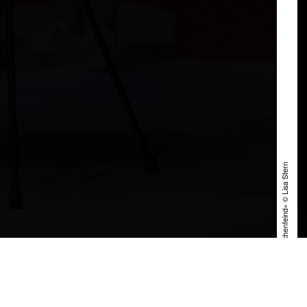
»Der Menschenfeind« © Lisa Stern