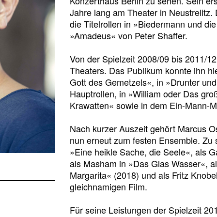
Konzerthaus Berlin zu sehen. Sein ers
Jahre lang am Theater in Neustrelitz. 
die Titelrollen in »Biedermann und die
»Amadeus« von Peter Shaffer.
Von der Spielzeit 2008/09 bis 2011/1
Theaters. Das Publikum konnte ihn hie
Gott des Gemetzels«, in »Drunter und 
Hauptrollen, in »William oder Das gr
Krawatten« sowie in dem Ein-Mann-Mu
Nach kurzer Auszeit gehört Marcus Os
nun erneut zum festen Ensemble. Zu se
»Eine heikle Sache, die Seele«,
als
G
als Masham in »Das Glas Wasser«, al
Margarita« (2018) und als Fritz Knob
gleichnamigen Film.
Für seine Leistungen der Spielzeit 20